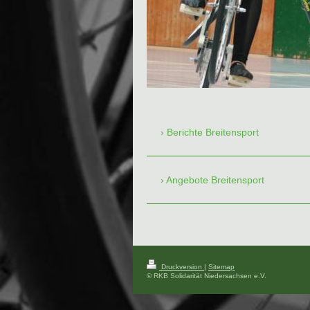
Berichte Breitensport
Angebote Breitensport
Druckversion
|
Sitemap
© RKB Solidarität Niedersachsen e.V.