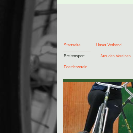
Startseite
Unser Verband
Breitensport
Aus den Vereinen
Foerderverein