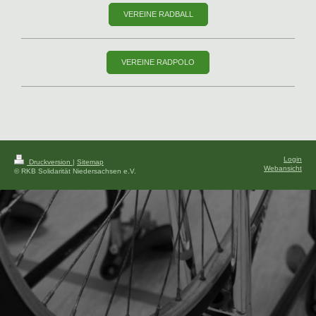
VEREINE RADBALL
VEREINE RADPOLO
Login
Druckversion
|
Sitemap
Webansicht
© RKB Solidarität Niedersachsen e.V.