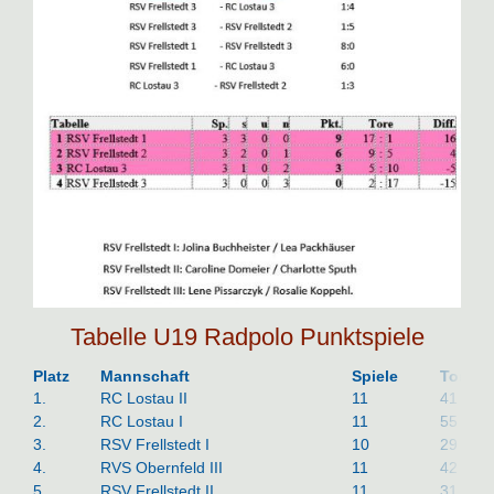
Tabelle U19 Radpolo Punktspiele
Platz
Mannschaft
Spiele
Tore
1.
RC Lostau II
11
41
:
2.
RC Lostau I
11
55
:
3.
RSV Frellstedt I
10
29
:
4.
RVS Obernfeld III
11
42
:
5.
RSV Frellstedt II
11
31
: