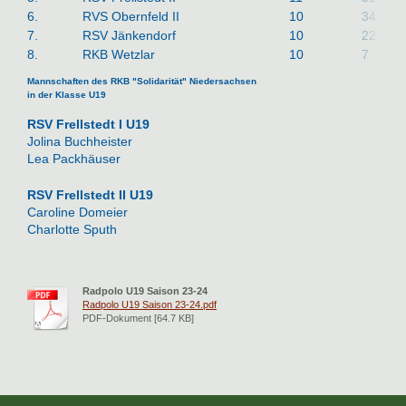
6.
RVS Obernfeld II
10
34
:
7.
RSV Jänkendorf
10
22
:
8.
RKB Wetzlar
10
7
:
Mannschaften des RKB "Solidarität" Niedersachsen
in der Klasse U19
RSV Frellstedt I U19
Jolina Buchheister
Lea Packhäuser
RSV Frellstedt II U19
Caroline Domeier
Charlotte Sputh
Radpolo U19 Saison 23-24
Radpolo U19 Saison 23-24.pdf
PDF-Dokument [64.7 KB]