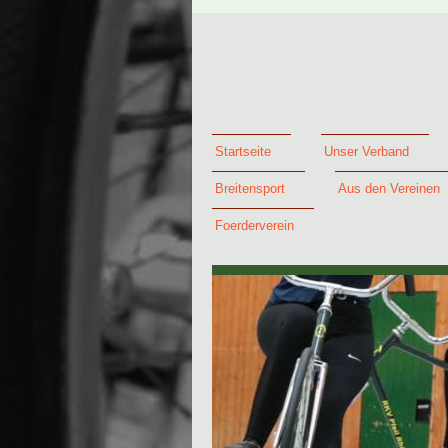
Startseite
Unser Verband
Breitensport
Aus den Vereinen
Foerderverein