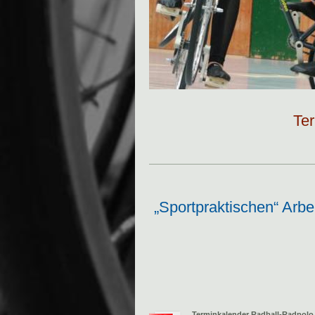
Ter
„Sportpraktischen“ Arbe
Terminkalender Radball-Radpolo