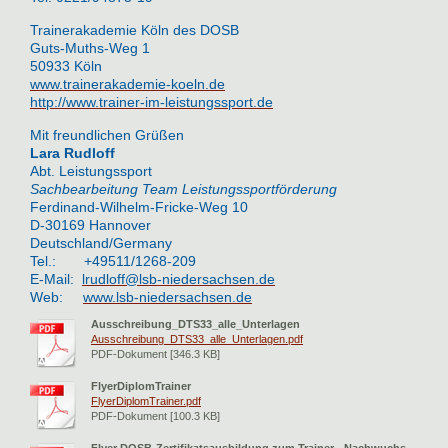
Trainerakademie Köln des DOSB
Guts-Muths-Weg 1
50933 Köln
www.trainerakademie-koeln.de
http://www.trainer-im-leistungssport.de
Mit freundlichen Grüßen
Lara Rudloff
Abt. Leistungssport
Sachbearbeitung Team Leistungssportförderung
Ferdinand-Wilhelm-Fricke-Weg 10
D-30169 Hannover
Deutschland/Germany
Tel.: +49511/1268-209
E-Mail:
lrudloff@lsb-niedersachsen.de
Web:
www.lsb-niedersachsen.de
Ausschreibung_DTS33_alle_Unterlagen
Ausschreibung_DTS33_alle_Unterlagen.pdf
PDF-Dokument [346.3 KB]
FlyerDiplomTrainer
FlyerDiplomTrainer.pdf
PDF-Dokument [100.3 KB]