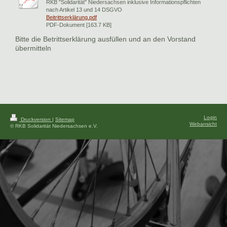
RKB "Solidarität" Niedersachsen inklusive Informationspflichten
nach Artikel 13 und 14 DSGVO
Beitrittserklärung.pdf
PDF-Dokument [163.7 KB]
Bitte die Betrittserklärung ausfüllen und an den Vorstand
übermitteln
Login
Druckversion
|
Sitemap
Webansicht
© RKB Solidarität Niedersachsen e.V.