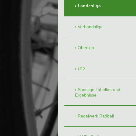
Landesliga
Verbandsliga
Oberliga
U13
Sonstige Tabellen und
Ergebnisse
Regelwerk Radball