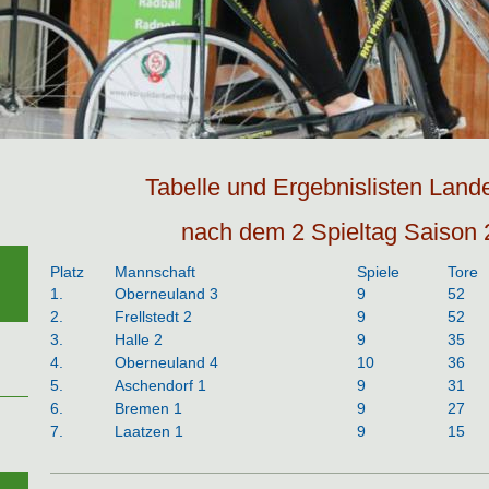
Tabelle und Ergebnislisten Land
nach dem 2 Spieltag Saison
Platz
Mannschaft
Spiele
Tore
1.
Oberneuland 3
9
52
2.
Frellstedt 2
9
52
3.
Halle 2
9
35
4.
Oberneuland 4
10
36
5.
Aschendorf 1
9
31
6.
Bremen 1
9
27
7.
Laatzen 1
9
15