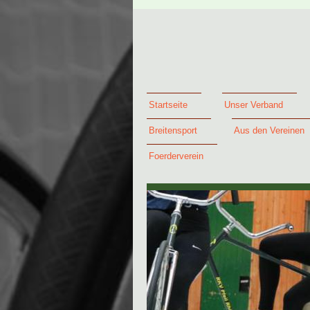
Startseite
Unser Verband
Breitensport
Aus den Vereinen
Foerderverein