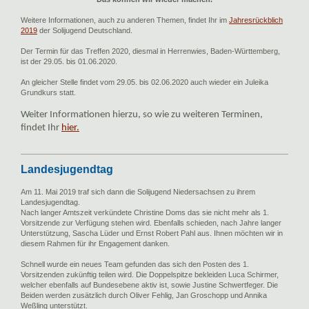
Weitere Informationen, auch zu anderen Themen, findet Ihr im
Jahresrückblich
2019
der Solijugend Deutschland.
Der Termin für das Treffen 2020, diesmal in Herrenwies, Baden-Württemberg,
ist der 29.05. bis 01.06.2020.
An gleicher Stelle findet vom 29.05. bis 02.06.2020 auch wieder ein Juleika
Grundkurs statt.
Weiter Informationen hierzu, so wie zu weiteren Terminen,
findet Ihr
hier.
Landesjugendtag
A
m 11. Mai 2019 traf sich dann die Solijugend Niedersachsen zu ihrem
Landesjugendtag.
Nach langer Amtszeit verkündete Christine Doms das sie nicht mehr als 1.
Vorsitzende zur Verfügung stehen wird. Ebenfalls schieden, nach Jahre langer
Unterstützung, Sascha Lüder und Ernst Robert Pahl aus. Ihnen möchten wir in
diesem Rahmen für ihr Engagement danken.
Schnell wurde ein neues Team gefunden das sich den Posten des 1.
Vorsitzenden zukünftig teilen wird. Die Doppelspitze bekleiden Luca Schirmer,
welcher ebenfalls auf Bundesebene aktiv ist, sowie Justine Schwertfeger. Die
Beiden werden zusätzlich durch Oliver Fehlig, Jan Groschopp und Annika
Weßling unterstützt.