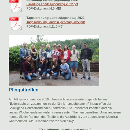
Einladung Landesjugendtag 2022.pdf
PDF-Dokument [4.6 MB]
Tagesordnung Landesjugendtag 2022
Tagesordnung Landesjugendtag 2022.pdf
PDF-Dokument [111.5 KB]
Pfingsttreffen
Am P
nde 2019 fuhren acht interessierte Jugendliche aus
fingstwochene
Niedersachsen zusammen zu der jährlich angebotenen Pfingsttreffen der
Solojugend Deutschland nach Pforzheim. Die Teilnehmer konnten dort ein
langes Wochenende mit vielen interessanten Themen genießen. Unter anderem
konnte Sie im Rahmen des Treffens die Ausbildung zum Jugendleiter (Juleika)
wahrnehmen. Alle Teilnehmer waren sich einig:
"Das können wir wieder machen."