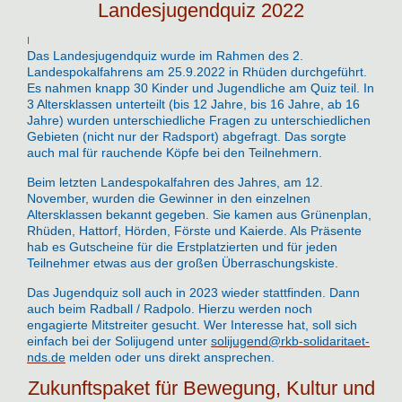
Landesjugendquiz 2022
I
Das Landesjugendquiz wurde im Rahmen des 2.
Landespokalfahrens am 25.9.2022 in Rhüden durchgeführt.
Es nahmen knapp 30 Kinder und Jugendliche am Quiz teil. In
3 Altersklassen unterteilt (bis 12 Jahre, bis 16 Jahre, ab 16
Jahre) wurden unterschiedliche Fragen zu unterschiedlichen
Gebieten (nicht nur der Radsport) abgefragt. Das sorgte
auch mal für rauchende Köpfe bei den Teilnehmern.
Beim letzten Landespokalfahren des Jahres, am 12.
November, wurden die Gewinner in den einzelnen
Altersklassen bekannt gegeben. Sie kamen aus Grünenplan,
Rhüden, Hattorf, Hörden, Förste und Kaierde. Als Präsente
hab es Gutscheine für die Erstplatzierten und für jeden
Teilnehmer etwas aus der großen Überraschungskiste.
Das Jugendquiz soll auch in 2023 wieder stattfinden. Dann
auch beim Radball / Radpolo. Hierzu werden noch
engagierte Mitstreiter gesucht. Wer Interesse hat, soll sich
einfach bei der Solijugend unter
solijugend@rkb-solidaritaet-
nds.de
melden oder uns direkt ansprechen.
Zukunftspaket für Bewegung, Kultur und