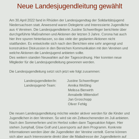
Neue Landesjugendleitung gewählt
Am 30.April 2022 fand in Rhüden der Landesjugendtag der Solidaritätsjugend
Niedersachsen statt. Anwesend waren Delegierte und Interessierte Jugendliche
aus 4 Vereinen. Die Landesjugendleiterin Justine Schwertfeger berichtete über
durchgeführte Maßnahmen und Aktionen der letzten 3 Jahre. Corona hat auch
hier ihre spuren hinterlassen, so das viele der geplanten Aktionen nicht
stattfanden. Es entwickelte sich nach den Berichten eine sehr angeregt und
konstruktive Diskussion in den Bereichen Kommunikation mit den Vereinen und
welche Aktionen die Landesjugend anbieten sollte.
Des weitern standen Neuwahlen auf der Tagesordnung. Hier konnten neue
Mitglieder für die Landesjugendleitung gewonnen werden.
Die Landesjugendleitung setzt sich jetzt wie folgt zusammen:
Landesjugendleiter/in: Justine Schwertfeger
Landesjugend-Team: Annika Weßling
Melissa Bierwirth
Annabelle Mittendorf
Jan Groschopp
Oliver Fehlig
Die neuen Landesjugendleitung möchte wieder aktiver werden für die Kinder und
Jugendlichen in den Vereinen. So wird sie ein Zeltwochenenden im Juli anbieten.
Nach den Sommerferien und im Herbst sollen dann Tagesaktion folgen. Hier
stehen Jumphall, Glow Golf und Lasersports auf dem Programm. Konkrete
Informationen werden über die Jugendleiter der Vereine verteilt. Gerne können
sich aber auch Interessierte direkt über die Mailadresse der Jugendleiterin auf